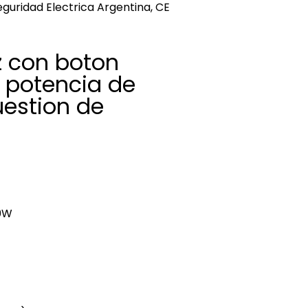
eguridad Electrica Argentina, CE
z con boton
 potencia de
estion de
00W