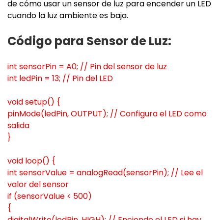
de cómo usar un sensor de luz para encender un LED
cuando la luz ambiente es baja.
Código para Sensor de Luz:
int sensorPin = A0; // Pin del sensor de luz
int ledPin = 13; // Pin del LED
void setup() {
pinMode(ledPin, OUTPUT); // Configura el LED como
salida
}
void loop() {
int sensorValue = analogRead(sensorPin); // Lee el
valor del sensor
if (sensorValue < 500)
{
digitalWrite(ledPin, HIGH); // Enciende el LED si hay